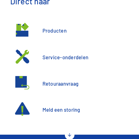
Direct naar
Producten
Service-onderdelen
Retouraanvraag
Meld een storing
arrow_downward