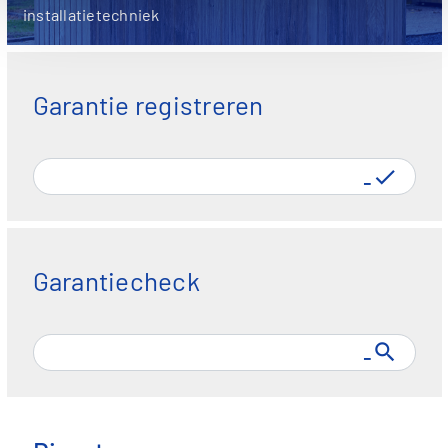
installatietechniek
Garantie registreren
fa fa-check
Garantiecheck
fa fa-search