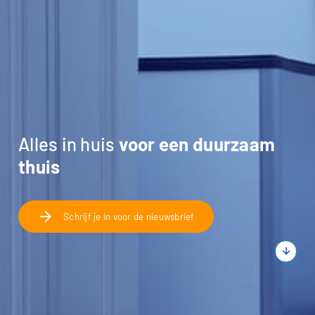
Alles in huis
voor een duurzaam
thuis
arrow_forward
Schrijf je in voor de nieuwsbrief
arrow_downward