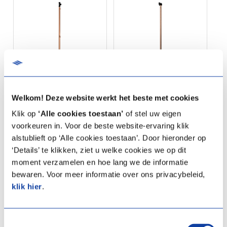
Welkom! Deze website werkt het beste met cookies
Verticale stortdouche-
Verticale douche-wtw
wtw DDS
DDS Cycloon
Klik op
‘Alle cookies toestaan’
of stel uw eigen
voorkeuren in. Voor de beste website-ervaring klik
Artikelprijs:
€ 635,00
Artikelprijs:
€ 511,00
(Excl.
(Excl.
alstublieft op ‘Alle cookies toestaan’. Door hieronder op
BTW)
BTW)
‘Details’ te klikken, ziet u welke cookies we op dit
Artikelnummer:
03-00727
Artikelnummer:
03-00870
moment verzamelen en hoe lang we de informatie
Product type:
S DWTW
Product type:
DWTW DDS
bewaren. Voor meer informatie over ons privacybeleid,
DDS
C 210 V
klik hier
.
Specificaties
Specificaties
Toestemmingsselectie