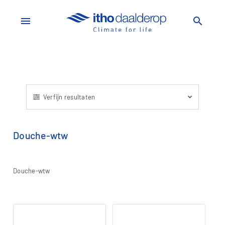
menu
search
Verfijn resultaten
Douche-wtw
Douche-wtw