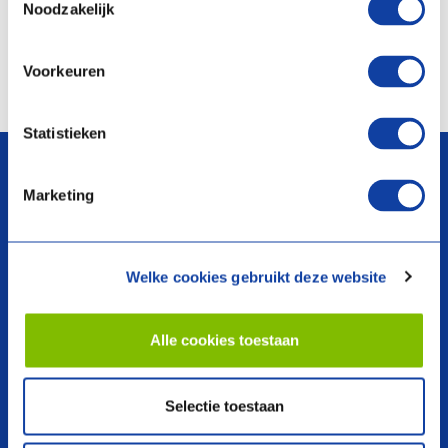
Noodzakelijk
Documentatie
Documentatie
Voorkeuren
Vergelijken
Vergelijken
arrow_upward
Statistieken
Marketing
Welke cookies gebruikt deze website
search
Alle cookies toestaan
Producten
Over ons
Selectie toestaan
Warmtepompen
Voorwaarden
Boilers en Voorraadvaten
Webshop