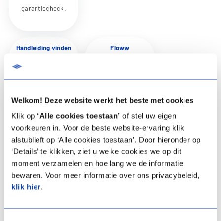
garantiecheck.
Handleiding vinden
Floww
kokendwaterkranen
Zoekt u een
De service aan
handleiding,
Floww
Welkom! Deze website werkt het beste met cookies
brochure of
kokendwaterkranen
Klik op
‘Alle cookies toestaan’
of stel uw eigen
andere
is overgenomen
voorkeuren in. Voor de beste website-ervaring klik
documentatie?
door Service
alstublieft op ‘Alle cookies toestaan’. Door hieronder op
Deze vindt u op
‘Details’ te klikken, ziet u welke cookies we op dit
control.
Klik hier
de
moment verzamelen en hoe lang we de informatie
voor het stellen
productpagina
bewaren. Voor meer informatie over ons privacybeleid,
van een vraag of
onder
klik hier
.
het melden van
‘Documentatie
een storing
en downloads’.
Toestemmingsselectie