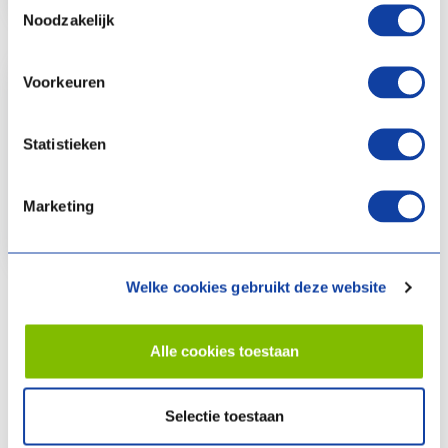
Noodzakelijk
Vincent
Voorkeuren
Heeft u vragen
Statistieken
over of een
storing aan uw
Vincent
Marketing
warmtepomp?
Welke cookies gebruikt deze website
Webshop
Alle cookies toestaan
Vragen over
Webshop
Selectie toestaan
onze
artikel