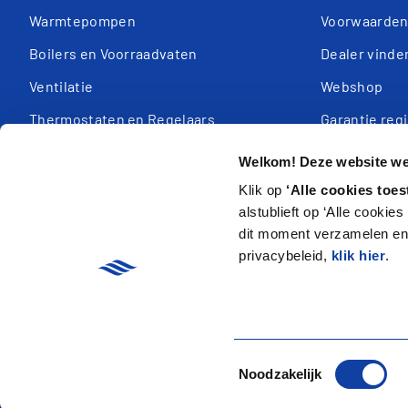
Warmtepompen
Voorwaarde
Boilers en Voorraadvaten
Dealer vinde
Ventilatie
Webshop
Thermostaten en Regelaars
Garantie reg
Missie & Visi
Welkom! Deze website wer
Klik op
‘Alle cookies toes
alstublieft op ‘Alle cookie
dit moment verzamelen en 
privacybeleid,
klik hier
.
arrow_forward
Privacy
Toestemmingsselectie
Noodzakelijk