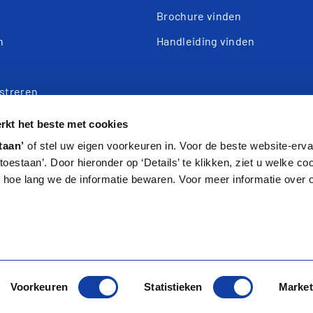
n
Brochure vinden
n
Handleiding vinden
istreren
e
kt het beste met cookies
taan’
of stel uw eigen voorkeuren in. Voor de beste website-ervar
s toestaan’. Door hieronder op ‘Details’ te klikken, ziet u welke c
hoe lang we de informatie bewaren. Voor meer informatie over 
Voorkeuren
Statistieken
Market
© 2026 Itho Daalderop - Alle rechten voorbehouden