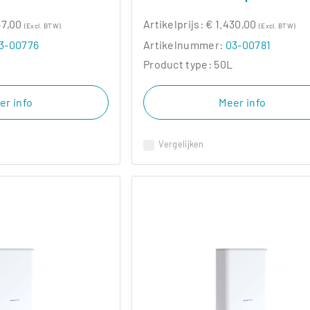
47,00
Artikelprijs:
€ 1.430,00
(Excl. BTW)
(Excl. BTW)
3-00776
Artikelnummer:
03-00781
Product type:
50L
er info
Meer info
Vergelijken