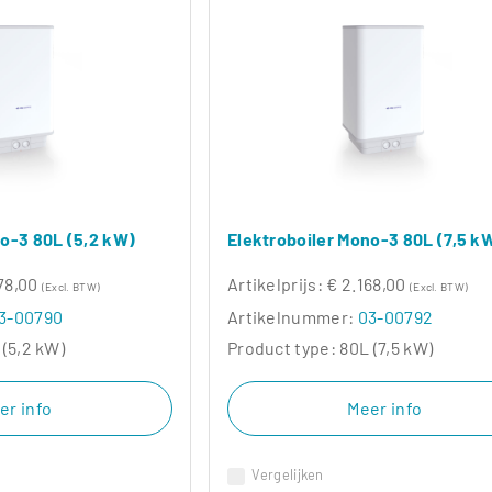
no-3 80L (5,2 kW)
Elektroboiler Mono-3 80L (7,5 k
78,00
Artikelprijs:
€ 2.168,00
(Excl. BTW)
(Excl. BTW)
3-00790
Artikelnummer:
03-00792
 (5,2 kW)
Product type:
80L (7,5 kW)
er info
Meer info
Vergelijken