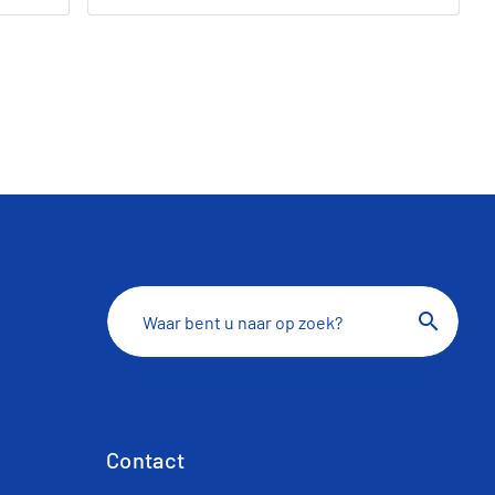
search
Contact