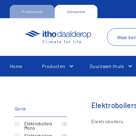
Professional
Consument
Home
Producten
Duurzaam thuis
Toggle Dropdown
To
Elektroboiler
Serie
Elektroboilers
Elektroboilers
(5)
Mono
Toggle Dropdown
Elektroboilers
(5)