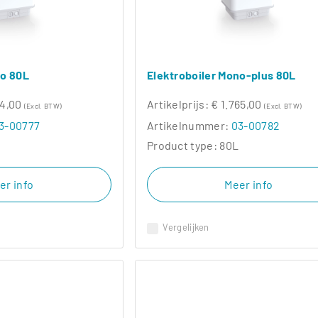
no 80L
Elektroboiler Mono-plus 80L
14,00
Artikelprijs:
€ 1.765,00
(Excl. BTW)
(Excl. BTW)
3-00777
Artikelnummer:
03-00782
Product type:
80L
er info
Meer info
Vergelijken