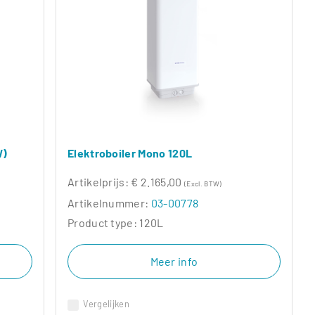
W)
Elektroboiler Mono 120L
Artikelprijs:
€ 2.165,00
(Excl. BTW)
Artikelnummer:
03-00778
Product type:
120L
Meer info
Vergelijken