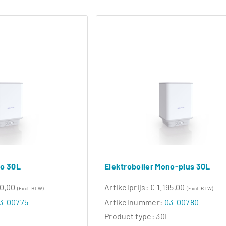
no 30L
Elektroboiler Mono-plus 30L
60,00
Artikelprijs:
€ 1.195,00
(Excl. BTW)
(Excl. BTW)
3-00775
Artikelnummer:
03-00780
Product type:
30L