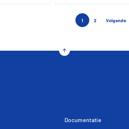
1
2
Volgende
arrow_upward
Documentatie