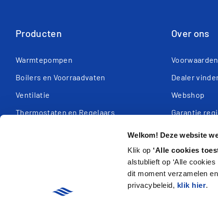
Producten
Over ons
Warmtepompen
Voorwaarde
Boilers en Voorraadvaten
Dealer vinde
Ventilatie
Webshop
Thermostaten en Regelaars
Garantie reg
Missie & Visi
Welkom! Deze website wer
Klik op
‘Alle cookies toes
alstublieft op ‘Alle cookie
dit moment verzamelen en 
privacybeleid,
klik hier
.
arrow_forward
Privacy