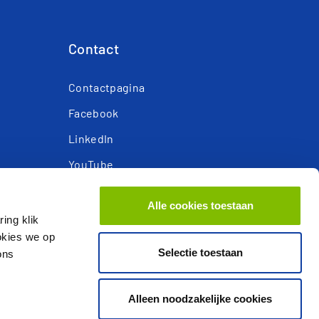
Contact
Contactpagina
Facebook
LinkedIn
YouTube
Instagram
Alle cookies toestaan
Privacy- en cookieverklaring
ing klik
ookies we op
Responsible Disclosure
Selectie toestaan
ons
Alleen noodzakelijke cookies