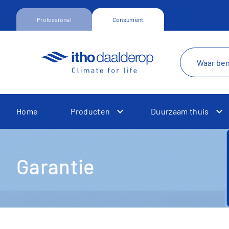
Professional
Consument
Home
Producten
Duurzaam thuis
Toggle Dropdown
To
Garantie
Toggle Dropdown