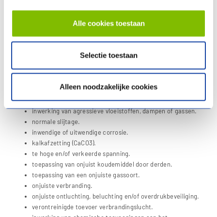
Itho Daalderop is niet verantwoordelijk voor in- en uitbouwkosten.
Alle cookies toestaan
Niet onder de garantie vallen defecten die het gevolg zijn van:
nalatigheid.
Selectie toestaan
ondeskundig gebruik.
geweld van buitenaf.
overmacht of externe oorzaken, zoals blikseminslag, brand,
Alleen noodzakelijke cookies
natuurrampen, mijnbouw, aardgaswinning,
grondwerkzaamheden door derden.
inwerking van agressieve vloeistoffen, dampen of gassen.
normale slijtage.
inwendige of uitwendige corrosie.
kalkafzetting (CaCO3).
te hoge en/of verkeerde spanning.
toepassing van onjuist koudemiddel door derden.
toepassing van een onjuiste gassoort.
onjuiste verbranding.
onjuiste ontluchting, beluchting en/of overdrukbeveiliging.
verontreinigde toevoer verbrandingslucht.