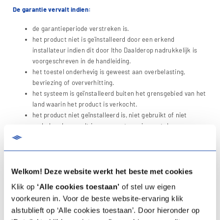
De garantie vervalt indien:
de garantieperiode verstreken is.
het product niet is geïnstalleerd door een erkend
installateur indien dit door Itho Daalderop nadrukkelijk is
voorgeschreven in de handleiding.
het toestel onderhevig is geweest aan overbelasting,
bevriezing of oververhitting.
het systeem is geïnstalleerd buiten het grensgebied van het
land waarin het product is verkocht.
het product niet geïnstalleerd is, niet gebruikt of niet
onderhouden wordt in overeenstemming met de
handleiding.
er constructiewijzigingen aan het product zijn gedaan
zonder toestemming van Itho Daalderop.
het product wordt gebruikt zonder productfilters.
Welkom! Deze website werkt het beste met cookies
het product overmatig vervuild is geraakt.
Klik op
‘Alle cookies toestaan’
of stel uw eigen
de kwaliteit van het verwarmings- en leidingwater niet
voorkeuren in. Voor de beste website-ervaring klik
voldoet aan de voorwaarden, zoals deze door de World
alstublieft op ‘Alle cookies toestaan’. Door hieronder op
Health Organisation zijn gesteld.