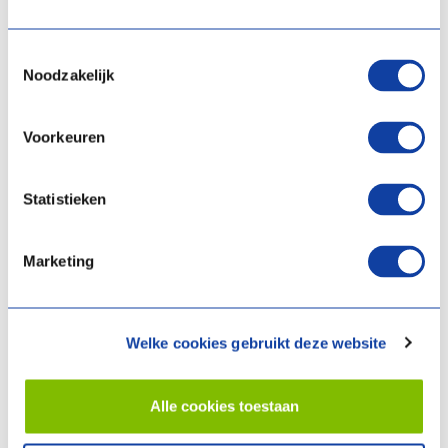
Instellingen op afstand aanpassen
Pas aanvoertemperatuur, tapwatertemperatuur,
Toestemmingsselectie
regelgedrag voor verwarmen/koelen, bijstoken,
Noodzakelijk
ECO/comfort-stand en pompsnelheid eenvoudig aan.
Foutcodes direct uitlezen
Voorkeuren
Vind storingen sneller en plan onderhoud efficiënter.
Warmtepomp optimaal afstellen
Statistieken
Gebruik historische data voor betere prestaties en extra
energiebesparing.
Marketing
Overzicht prestaties & wijzigingen
Eenvoudig rapporteren.
Welke cookies gebruikt deze website
Alle installaties overzichtelijk op één plek
Ideaal voor installateurs met meerdere woningen of
projecten, zoals bij woningcorporaties.
Alle cookies toestaan