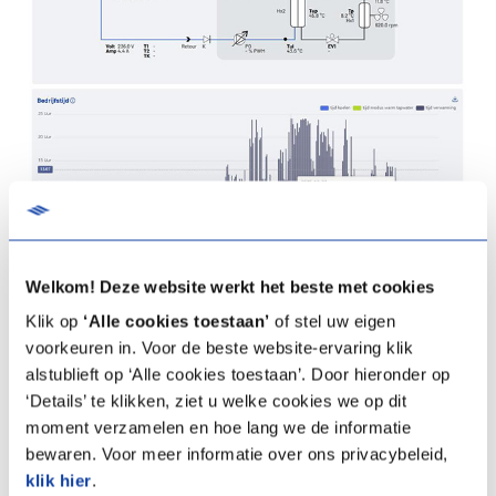
Welkom! Deze website werkt het beste met cookies
Wat is zichtbaar in de Monitoring
Klik op
‘Alle cookies toestaan’
of stel uw eigen
Portal?
voorkeuren in. Voor de beste website-ervaring klik
alstublieft op ‘Alle cookies toestaan’. Door hieronder op
Actueel inzicht
‘Details’ te klikken, ziet u welke cookies we op dit
Inzicht in bedrijfsmodi, prestaties, temperatuur van het
moment verzamelen en hoe lang we de informatie
afgiftesysteem, koelzijdige temperatuur en
bewaren. Voor meer informatie over ons privacybeleid,
compressorfrequentie.
klik hier
.