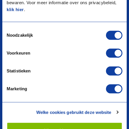
bewaren. Voor meer informatie over ons privacybeleid,
klik hier
.
search
Toestemmingsselectie
Noodzakelijk
Producten
Over ons
Voorkeuren
Warmtepompen
Voorwaarden
Boilers en Voorraadvaten
Webshop
Statistieken
Ventilatie
Garantieclaim
Thermostaten en Regelaars
Garantie registreren
Niet meer leverbaar
Missie & Visie
Marketing
Service app
Welke cookies gebruikt deze website
Documentatie
Contact
Brochure vinden
Contactpagina