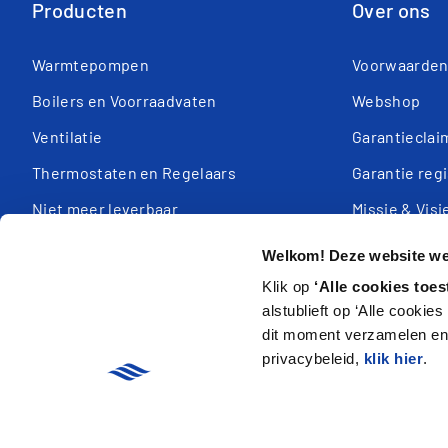
Producten
Over ons
Warmtepompen
Voorwaarde
Boilers en Voorraadvaten
Webshop
Ventilatie
Garantieclai
Thermostaten en Regelaars
Garantie reg
Niet meer leverbaar
Missie & Visi
Service app
Welkom! Deze website wer
Klik op
‘Alle cookies toes
alstublieft op ‘Alle cookie
dit moment verzamelen en 
privacybeleid,
klik hier
.
arrow_forward
Privacy