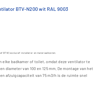
ntilator BTV-N200 wit RAL 9003
ief BTW) exclusief installatie- en materiaalkosten.
 elke badkamer of toilet, omdat deze ventilator te
 een diameter van 100 en 125 mm. De montage van het
n afzuigcapaciteit van 75 m3/h is de ruimte snel