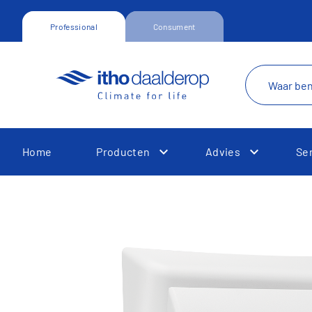
Professional
Consument
Home
Producten
Advies
Se
Toggle Dropdown
Toggle Dr
Toggle Dropdown