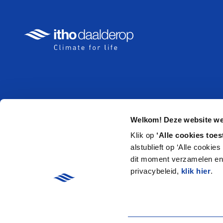
Producten
Over ons
Welkom! Deze website wer
Warmtepompen
Voorwaarde
Klik op
‘Alle cookies toes
alstublieft op ‘Alle cookie
Boilers en Voorraadvaten
Webshop
dit moment verzamelen en 
Ventilatie
Garantieclai
privacybeleid,
klik hier
.
Thermostaten en Regelaars
Garantie reg
Niet meer leverbaar
Missie & Visi