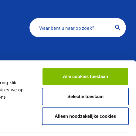
search
Contact
Alle cookies toestaan
Contactpagina
ing klik
ookies we op
Schrijf u in voor de nieuwsbrief
Selectie toestaan
ons
Facebook
LinkedIn
Alleen noodzakelijke cookies
YouTube