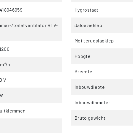
3418046059
Hygrostaat
mer-/toiletventilator BTV-
Jaloezieklep
Met terugslagklep
N200
Hoogte
 m³/h
Breedte
0 V
Inbouwdiepte
 W
Inbouwdiameter
luitklemmen
Bruto gewicht