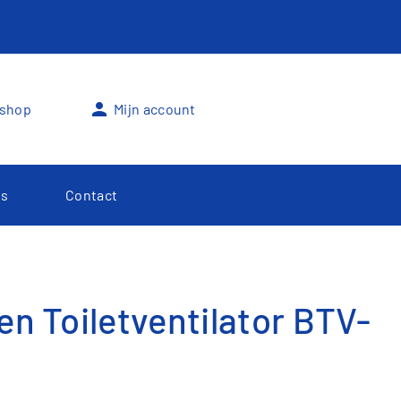
person
shop
Mijn account
s
Contact
n Toiletventilator BTV-