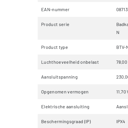
EAN-nummer
0871
Product serie
Badka
N
Product type
BTV-
Luchthoeveelheid onbelast
78.00
Aansluitspanning
230.0
Opgenomen vermogen
11.70
Elektrische aansluiting
Aans
Beschermingsgraad (IP)
IPX4