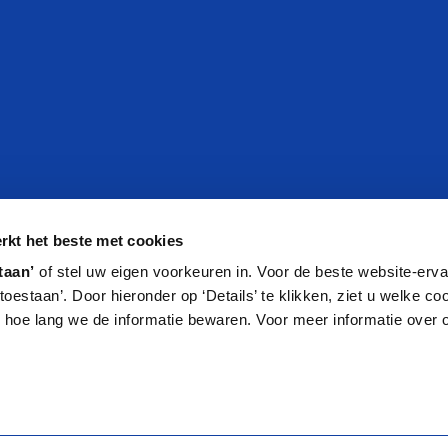
Documentatie
kt het beste met cookies
n
Brochure vinden
taan’
of stel uw eigen voorkeuren in. Voor de beste website-ervar
s toestaan’. Door hieronder op ‘Details’ te klikken, ziet u welke c
Handleiding vinden
hoe lang we de informatie bewaren. Voor meer informatie over 
m
istreren
e