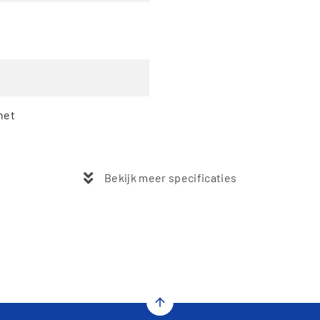
net
Bekijk meer specificaties
arrow_upward