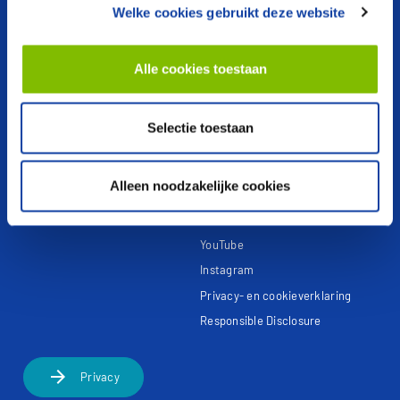
Niet meer leverbaar
Missie & Visie
Welke cookies gebruikt deze website
Service app
Alle cookies toestaan
Documentatie
Contact
Brochure vinden
Contactpagina
Selectie toestaan
Handleiding vinden
Schrijf u in voor de
nieuwsbrief
Alleen noodzakelijke cookies
Facebook
LinkedIn
YouTube
Instagram
Privacy- en cookieverklaring
Responsible Disclosure
arrow_forward
Privacy