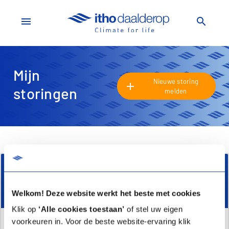
menu
search
Mijn
Nieuwe storing
add
storingen
melden
Zoek een storing
search
Welkom! Deze website werkt het beste met cookies
Klik op
‘Alle cookies toestaan’
of stel uw eigen
voorkeuren in. Voor de beste website-ervaring klik
Geen storingsmelding gevonden.