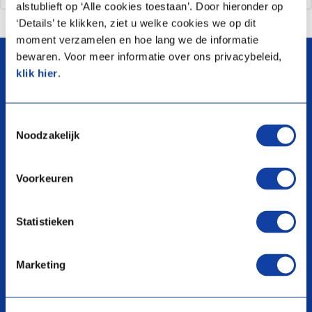
alstublieft op ‘Alle cookies toestaan’. Door hieronder op
‘Details’ te klikken, ziet u welke cookies we op dit
arrow_upward
moment verzamelen en hoe lang we de informatie
bewaren. Voor meer informatie over ons privacybeleid,
klik hier
.
Toestemmingsselectie
Noodzakelijk
search
Voorkeuren
Producten
Over ons
Statistieken
Warmtepompen
Voorwaarden
Boilers en Voorraadvaten
Webshop
Marketing
Ventilatie
Garantieclaim
Thermostaten en Regelaars
Garantie registreren