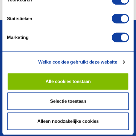
Vergelijken
Statistieken
arrow_upward
Marketing
Welke cookies gebruikt deze website
search
Alle cookies toestaan
Producten
Over ons
Selectie toestaan
Warmtepompen
Voorwaarden
Boilers en Voorraadvaten
Dealer vinden
Alleen noodzakelijke cookies
Ventilatie
Webshop
Thermostaten en Regelaars
Garantie registreren