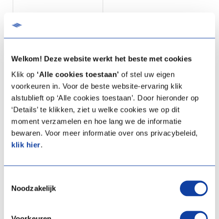
Welkom! Deze website werkt het beste met cookies
Klik op
‘Alle cookies toestaan’
of stel uw eigen
voorkeuren in. Voor de beste website-ervaring klik
alstublieft op ‘Alle cookies toestaan’. Door hieronder op
Vincent L/W warmtepomp
binnenopstelling 4,5 kW
‘Details’ te klikken, ziet u welke cookies we op dit
Combi
moment verzamelen en hoe lang we de informatie
bewaren. Voor meer informatie over ons privacybeleid,
Artikelprijs:
€ 4.717,00
klik hier
.
(Excl. BTW)
Artikelnummer:
03-00862
Product type:
V45-Combi
Toestemmingsselectie
Noodzakelijk
Meer info
Voorkeuren