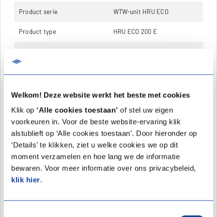
Product serie
WTW-unit HRU ECO
Product type
HRU ECO 200 E
Meldcode ISDE subsidie
KA31498
Warmteterugwinning via
Kruisstroomwisselaar
Materiaal behuizing
Kunststof
Welkom! Deze website werkt het beste met cookies
Klik op
‘Alle cookies toestaan’
of stel uw eigen
Kwaliteitsklasse materiaal
Geëxpandeerd polypropyleen
voorkeuren in. Voor de beste website-ervaring klik
behuizing
(EPP)
alstublieft op ‘Alle cookies toestaan’. Door hieronder op
Materiaal warmtewisselaar
Kunststof
‘Details’ te klikken, ziet u welke cookies we op dit
moment verzamelen en hoe lang we de informatie
Geschikt voor wandmontage
Ja
bewaren. Voor meer informatie over ons privacybeleid,
klik hier
.
Geschikt voor
Ja
plafondmontage
Toestemmingsselectie
Geschikt voor vloermontage
Ja