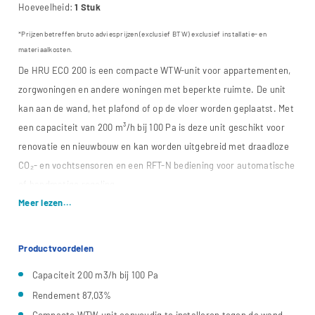
Hoeveelheid:
1 Stuk
*Prijzen betreffen bruto adviesprijzen (exclusief BTW) exclusief installatie- en
materiaalkosten.
De HRU ECO 200 is een compacte WTW-unit voor appartementen,
zorgwoningen en andere woningen met beperkte ruimte. De unit
kan aan de wand, het plafond of op de vloer worden geplaatst. Met
een capaciteit van 200 m³/h bij 100 Pa is deze unit geschikt voor
renovatie en nieuwbouw en kan worden uitgebreid met draadloze
CO₂- en vochtsensoren en een RFT-N bediening voor automatische
of handmatige regeling.
Meer lezen...
Productvoordelen
Capaciteit 200 m3/h bij 100 Pa
Rendement 87,03%