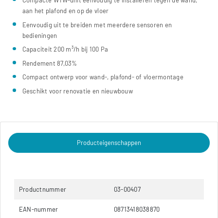
Compacte WTW-unit eenvoudig te installeren tegen de wand,
aan het plafond en op de vloer
Eenvoudig uit te breiden met meerdere sensoren en
bedieningen
Capaciteit 200 m³/h bij 100 Pa
Rendement 87,03%
Compact ontwerp voor wand-, plafond- of vloermontage
Geschikt voor renovatie en nieuwbouw
Producteigenschappen
Productnummer
03-00407
EAN-nummer
08713418038870