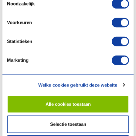
Noodzakelijk
Geschikt voor montage in
Nee
verlaagde plafonds
Voorkeuren
Geschikt voor montage op
Ja
zolder
Statistieken
Oriëntatie
Links/rechts (omkeerbaar)
Marketing
Max. luchthoeveelheid bij 100
200.00 m³/h
Pa
Max. luchthoeveelheid bij 150
150.00 m³/h
Welke cookies gebruikt deze website
Pa
Max. luchthoeveelheid bij 200
125.00 m³/h
Alle cookies toestaan
Pa
Max. luchthoeveelheid bij 250
80.00 m³/h
Selectie toestaan
Pa