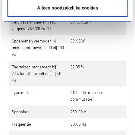
Max. luchthoeveelheid
200.00 m³/h
Alleen noodzakelijke cookies
volgens 1254/2014/EU
Geluidsvermogensniveau
53.00 dB(A)
volgens 1254/2014/EU
Opgenomen vermogen bij
59.90 W
max. luchthoeveelheid bij 100
Pa
Thermisch rendement bij
87.03 %
70% luchthoeveelheid bij 50
Pa
Type motor
EC (elektronische
commutatie)
Spanning
230.00 V
Frequentie
50.00 Hz